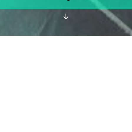
Desplazarse
hacia
abajo
Recorrido inmersivo