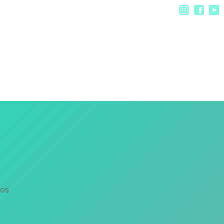
en
ios
2