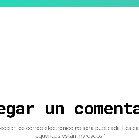
ntrada
egar un coment
rección de correo electrónico no será publicada.
Los c
requeridos están marcados
*