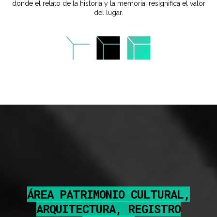
donde el relato de la historia y la memoria, resignifica el valor
del lugar.
ÁREA PATRIMONIO CULTURAL,
ARQUITECTURA, REGISTRO